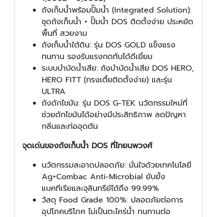
ถังเก็บน้ำพร้อมปั๊มน้ำ (Integrated Solution):
ชุดถังเก็บน้ำ + ปั๊มน้ำ DOS ติดตั้งง่าย ประหยัด
พื้นที่ สวยงาม
ถังเก็บน้ำใต้ดิน: รุ่น DOS GOLD แข็งแรง
ทนทาน รองรับแรงกดทับได้ดีเยี่ยม
ระบบบำบัดน้ำเสีย: ถังบำบัดน้ำเสีย DOS HERO,
HERO FITT (ทรงเตี้ยติดตั้งง่าย) และรุ่น
ULTRA
ถังดักไขมัน: รุ่น DOS G-TEK นวัตกรรมใหม่ที่
ช่วยดักไขมันได้อย่างมีประสิทธิภาพ ลดปัญหา
กลิ่นและท่ออุดตัน
จุดเด่นของถังเก็บน้ำ DOS ที่ไทยนพวงศ์
นวัตกรรมสะอาดปลอดภัย: มั่นใจด้วยเทคโนโลยี
Ag+Combac Anti-Microbial ยับยั้ง
แบคทีเรียและจุลินทรีย์ได้ถึง 99.99%
วัสดุ Food Grade 100%: ปลอดภัยต่อการ
อุปโภคบริโภค ไม่เป็นตะไคร่น้ำ ทนทานต่อ