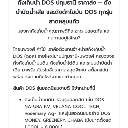
ถังเก็บน้ำ DOS ปทุมธานี ราคาส่ง – ถัง
บำบัดน้ำเสีย และถังดักไขมัน DOS ทุกรุ่น
ลาดหลุมแก้ว
มองหาถังเก็บน้ำคุณภาพดีที่สะอาด ปลอดภัย และ
ทนทานอยู่ใช่ไหม?
ไทยนพวงศ์ ค้าไม้ เราคือตัวแทนจำหน่ายถังเก็บน้ำ
DOS (ดอส) รายใหญ่ย่านปทุมธานี-นพวงศ์ ครบวงจร
ทั้งถังเก็บน้ำบนดิน ถังเก็บน้ำใต้ดิน และระบบบำบัดน้ำ
เสีย มาพร้อมโปรโมชั่นราคาส่งสุดพิเศษ สต็อกแน่น
พร้อมส่งด่วนถึงไซส์งานและบ้านคุณ
สินค้า DOS รุ่นยอดนิยมขายดี มีจำหน่ายที่นี่
ถังเก็บน้ำบนดิน: รวมรุ่นยอดฮิต เช่น DOS
NATURA KV, VELANA COOL TECH,
Rosemary Ag+, และรุ่นยอดนิยมอย่าง DOS
MONEY, GREENERY, CHABA (มีขนาดตั้งแต่
1,000L - 6,000L)