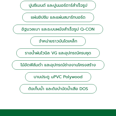
ปูนซีเมนต์ และปูนมอร์ตาร์สำเร็จรูป
แผ่นยิปซัม และแผ่นสมาร์ทบอร์ด
อิฐมวลเบา และระบบผนังสำเร็จรูป Q-CON
จำหน่ายราวบันไดเหล็ก
รางน้ำฝนไวนิล VG และอุปกรณ์ครบชุด
ไม้อัดฟิล์มดำ และอุปกรณ์ช่างงานโครงสร้าง
บานประตู uPVC Polywood
ถังเก็บน้ำ และถังบำบัดน้ำเสีย DOS